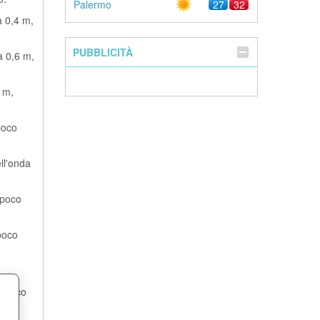
Palermo
27
32
a 0,4 m,
PUBBLICITÀ
a 0,6 m,
2 m,
poco
ll'onda
 poco
poco
e poco