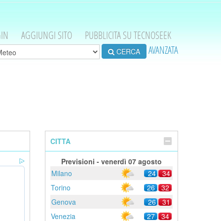
IN
AGGIUNGI SITO
PUBBLICITA SU TECNOSEEK
AVANZATA
CERCA
CITTA
Previsioni - venerdì 07 agosto
Milano
24
34
Torino
26
32
Genova
26
31
Venezia
27
34