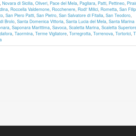
,
Novara di Sicilia
,
Oliveri
,
Pace del Mela
,
Pagliara
,
Patti
,
Pettineo
,
Pira
dina
,
Roccella Valdemone
,
Rocchenere
,
Rodi' Milici
,
Rometta
,
San Fili
to
,
San Piero Patti
,
San Pietro
,
San Salvatore di Fitalia
,
San Teodoro
,
di Brolo
,
Santa Domenica Vittoria
,
Santa Lucia del Mela
,
Santa Marina 
nara
,
Saponara Marittima
,
Savoca
,
Scaletta Marina
,
Scaletta Superior
dafora
,
Taormina
,
Terme Vigliatore
,
Torregrotta
,
Torrenova
,
Tortorici
,
T
a