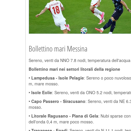
Bollettino mari Messina
Sereno, venti da NNO 7.8 nodi, temperatura dell'acqua
Bollettino mari nei settori litorali della regione
‣ Lampedusa - Isole Pelagie
: Sereno o poco nuvoloso,
m, mare mosso.
‣ Isole Eolie
: Sereno, venti da ONO 5.2 nodi, temperat
‣ Capo Passero - Siracusano
: Sereno, venti da NE 6.
mosso.
‣ Litorale Ragusano - Piana di Gela
: Nubi sparse con
dell'onda 0,4 m, mare poco mosso.
‣ Trapanese - Egadi
: Sereno, venti da N 11.1 nodi, t