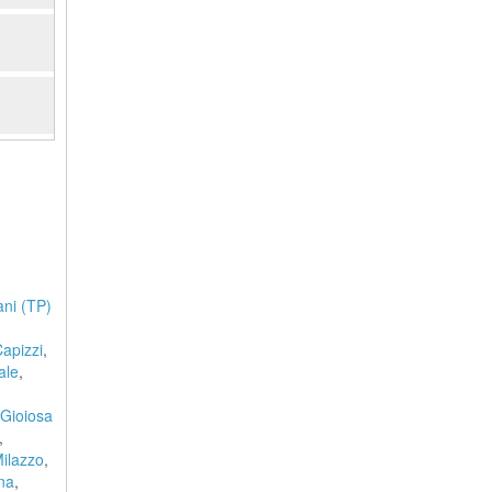
ani (TP)
apizzi
,
ale
,
Gioiosa
,
ilazzo
,
na
,