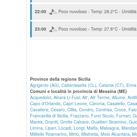
22:00
Poco nuvoloso - Temp: 28.2°C - Umidità:
23:00
Poco nuvoloso - Temp: 27.8°C - Umidità:
Province della regione Sicilia
Agrigento (AG)
,
Caltanissetta (CL)
,
Catania (CT)
,
Enna
Comuni e località in provincia di Messina (ME)
Acquedolci
,
Alcara Li Fusi
,
Ali'
,
Ali' Terme
,
Allume
,
Antil
Capo d'Orlando
,
Capri Leone
,
Caronia
,
Casalello
,
Casa
Cavaliere
,
Cesaro
,
Cillia
,
Condro
,
Contrisa
,
Croce
,
Fal
Francavilla di Sicilia
,
Frazzano
,
Furci Siculo
,
Furnari
,
G
Marea
,
Graniti
,
Grotte Calcare
,
Gualtieri Sicamino
,
Gui
Limina
,
Lipari
,
Locadi
,
Longi
,
Malfa
,
Malvagna
,
Mandani
Militello Rosmarino
,
Mirto
,
Mistretta
,
Moio Alcantara
,
Mo