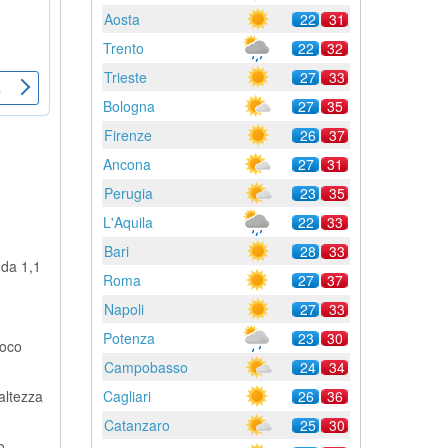
Aosta
22
31
Trento
22
32
Trieste
27
33
Bologna
27
35
Firenze
26
37
Ancona
27
31
Perugia
23
35
L'Aquila
22
33
Bari
28
33
nda 1,1
Roma
27
37
Napoli
27
33
Potenza
23
30
poco
Campobasso
24
34
altezza
Cagliari
26
36
Catanzaro
25
30
o.