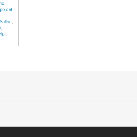
ino
,
ppo del
Salina
,
e
,
ripi
,