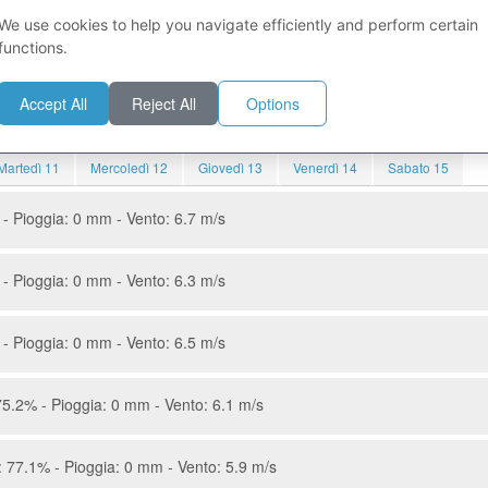
eratura dell'acqua 28.7 °C, altezza dell'onda 0,4 m, mare poco mosso.
We use cookies to help you navigate efficiently and perform certain
 debole, venti da SO 7.7 nodi, temperatura dell'acqua 28.6 °C, altezza
functions.
Accept All
Reject All
Options
06:04
20:02 Durata del giorno:
Martedì 11
Mercoledì 12
Giovedì 13
Venerdì 14
Sabato 15
- Pioggia: 0 mm - Vento: 6.7 m/s
- Pioggia: 0 mm - Vento: 6.3 m/s
- Pioggia: 0 mm - Vento: 6.5 m/s
5.2% - Pioggia: 0 mm - Vento: 6.1 m/s
 77.1% - Pioggia: 0 mm - Vento: 5.9 m/s