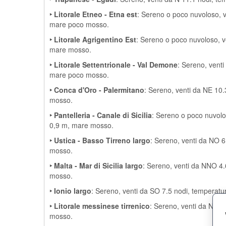
‣ Litorale Etneo - Etna est
: Sereno o poco nuvoloso, v
mare poco mosso.
‣ Litorale Agrigentino Est
: Sereno o poco nuvoloso, v
mare mosso.
‣ Litorale Settentrionale - Val Demone
: Sereno, venti
mare poco mosso.
‣ Conca d'Oro - Palermitano
: Sereno, venti da NE 10.
mosso.
‣ Pantelleria - Canale di Sicilia
: Sereno o poco nuvolo
0,9 m, mare mosso.
‣ Ustica - Basso Tirreno largo
: Sereno, venti da NO 6
mosso.
‣ Malta - Mar di Sicilia largo
: Sereno, venti da NNO 4.
mosso.
‣ Ionio largo
: Sereno, venti da SO 7.5 nodi, temperatu
‣ Litorale messinese tirrenico
: Sereno, venti da NO 1
mosso.