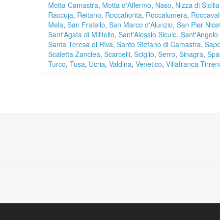
Motta Camastra
,
Motta d'Affermo
,
Naso
,
Nizza di Sicilia
Raccuja
,
Reitano
,
Roccafiorita
,
Roccalumera
,
Roccaval
Mela
,
San Fratello
,
San Marco d'Alunzio
,
San Pier Nice
Sant'Agata di Militello
,
Sant'Alessio Siculo
,
Sant'Angelo 
Santa Teresa di Riva
,
Santo Stefano di Camastra
,
Sapo
Scaletta Zanclea
,
Scarcelli
,
Sciglio
,
Serro
,
Sinagra
,
Spa
Turco
,
Tusa
,
Ucria
,
Valdina
,
Venetico
,
Villafranca Tirren