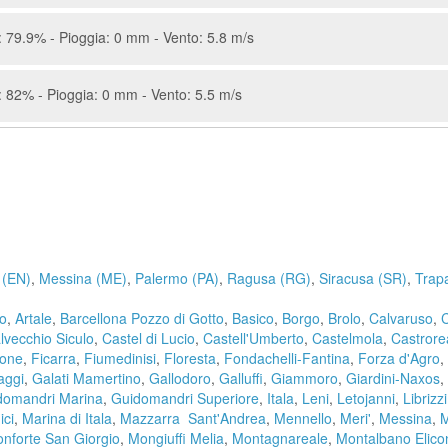
 79.9% - Pioggia: 0 mm - Vento: 5.8 m/s
 82% - Pioggia: 0 mm - Vento: 5.5 m/s
 (EN)
,
Messina (ME)
,
Palermo (PA)
,
Ragusa (RG)
,
Siracusa (SR)
,
Trap
lo
,
Artale
,
Barcellona Pozzo di Gotto
,
Basico
,
Borgo
,
Brolo
,
Calvaruso
,
C
lvecchio Siculo
,
Castel di Lucio
,
Castell'Umberto
,
Castelmola
,
Castrore
cone
,
Ficarra
,
Fiumedinisi
,
Floresta
,
Fondachelli-Fantina
,
Forza d'Agro
,
aggi
,
Galati Mamertino
,
Gallodoro
,
Galluffi
,
Giammoro
,
Giardini-Naxos
,
domandri Marina
,
Guidomandri Superiore
,
Itala
,
Leni
,
Letojanni
,
Librizzi
ci
,
Marina di Itala
,
Mazzarra Sant'Andrea
,
Mennello
,
Meri'
,
Messina
,
M
nforte San Giorgio
,
Mongiuffi Melia
,
Montagnareale
,
Montalbano Elico