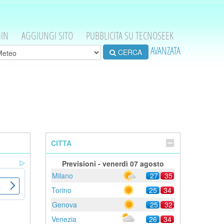
IN
AGGIUNGI SITO
PUBBLICITA SU TECNOSEEK
AVANZATA
CERCA
CITTA
Previsioni - venerdì 07 agosto
Milano
27
35
Torino
25
34
Genova
25
32
Venezia
26
34