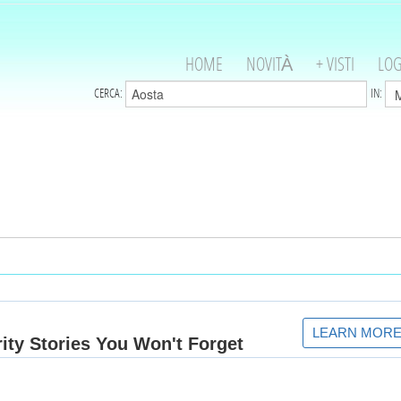
HOME
NOVITÀ
+ VISTI
LOG
CERCA:
IN: