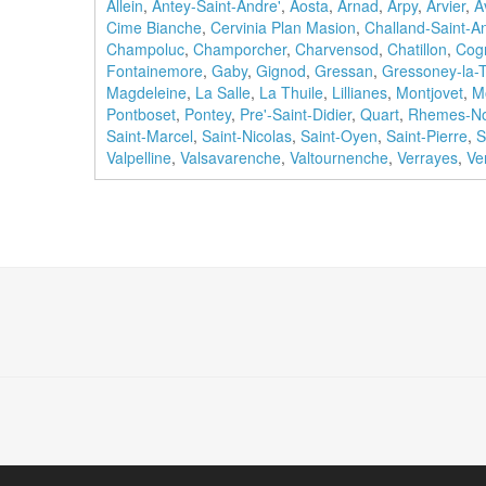
Allein
,
Antey-Saint-Andre'
,
Aosta
,
Arnad
,
Arpy
,
Arvier
,
A
Cime Bianche
,
Cervinia Plan Masion
,
Challand-Saint-A
Champoluc
,
Champorcher
,
Charvensod
,
Chatillon
,
Cog
Fontainemore
,
Gaby
,
Gignod
,
Gressan
,
Gressoney-la-Tr
Magdeleine
,
La Salle
,
La Thuile
,
Lillianes
,
Montjovet
,
M
Pontboset
,
Pontey
,
Pre'-Saint-Didier
,
Quart
,
Rhemes-No
Saint-Marcel
,
Saint-Nicolas
,
Saint-Oyen
,
Saint-Pierre
,
S
Valpelline
,
Valsavarenche
,
Valtournenche
,
Verrayes
,
Ve