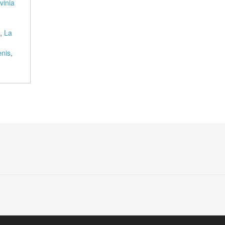
vinia
,
La
enis
,