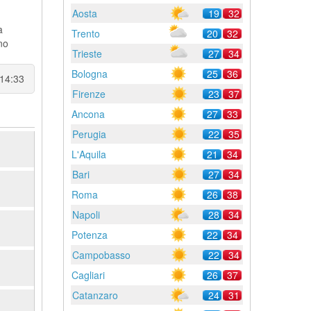
Aosta
19
32
a
Trento
20
32
no
Trieste
27
34
Bologna
25
36
 14:33
Firenze
23
37
Ancona
27
33
Perugia
22
35
L'Aquila
21
34
Bari
27
34
Roma
26
38
Napoli
28
34
Potenza
22
34
Campobasso
22
34
Cagliari
26
37
Catanzaro
24
31