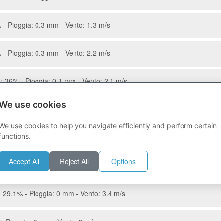
 - Pioggia: 0.3 mm - Vento: 1.3 m/s
 - Pioggia: 0.3 mm - Vento: 2.2 m/s
: 36% - Pioggia: 0.1 mm - Vento: 2.1 m/s
We use cookies
 32.1% - Pioggia: 0 mm - Vento: 2.3 m/s
We use cookies to help you navigate efficiently and perform certain
functions.
- Pioggia: 0 mm - Vento: 3.2 m/s
Accept All
Reject All
Options
- Pioggia: 0 mm - Vento: 3.6 m/s
 29.1% - Pioggia: 0 mm - Vento: 3.4 m/s