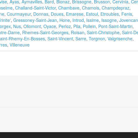
vise
,
Ayas
,
Aymavilles
,
Bard
,
Bionaz
,
Brissogne
,
Brusson
,
Cervinia
,
Cer
nselme
,
Challand-Saint-Victor
,
Chambave
,
Chamois
,
Champdepraz
,
ne
,
Courmayeur
,
Donnas
,
Doues
,
Emarese
,
Estoul
,
Etroubles
,
Fenis
,
inite'
,
Gressoney-Saint-Jean
,
Hone
,
Introd
,
Issime
,
Issogne
,
Jovencan
orgex
,
Nus
,
Ollomont
,
Oyace
,
Perloz
,
Pila
,
Pollein
,
Pont-Saint-Martin
,
tre-Dame
,
Rhemes-Saint-Georges
,
Roisan
,
Saint-Christophe
,
Saint-D
aint-Rhemy-En-Bosses
,
Saint-Vincent
,
Sarre
,
Torgnon
,
Valgrisenche
,
rres
,
Villeneuve