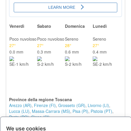
Venerdì
Sabato
Domenica
Lunedì
Poco nuvoloso
Poco nuvoloso
Sereno
Sereno
27°
27°
28°
27°
0.0 mm
0.3 mm
0.6 mm
0.4 mm
SE-1 km/h
S-2 km/h
S-2 km/h
SE-2 km/h
Province della regione Toscana
Arezzo (AR)
,
Firenze (FI)
,
Grosseto (GR)
,
Livorno (LI)
,
Lucca (LU)
,
Massa-Carrara (MS)
,
Pisa (PI)
,
Pistoia (PT)
,
Prato (PO)
,
Siena (SI)
Comuni e località in provincia di Massa-Carrara (MS)
We use cookies
Aulla
,
Avenza
,
Bagnone
,
Carrara
,
Casola in Lunigiana
,