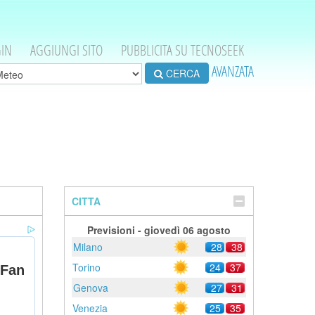
IN
AGGIUNGI SITO
PUBBLICITA SU TECNOSEEK
AVANZATA
CERCA
CITTA
Previsioni - giovedì 06 agosto
Milano
28
38
Torino
24
37
Genova
27
31
Venezia
25
35