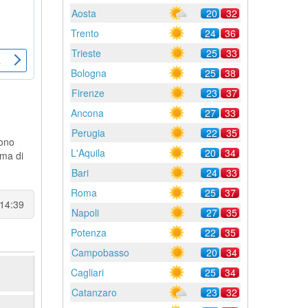
Aosta
20
32
Trento
24
36
Trieste
25
33
Bologna
25
38
Firenze
23
37
Ancona
27
33
Perugia
22
35
sono
L'Aquila
20
34
ima di
Bari
24
33
Roma
25
37
 14:39
Napoli
27
35
Potenza
22
35
Campobasso
20
34
Cagliari
25
34
Catanzaro
23
32