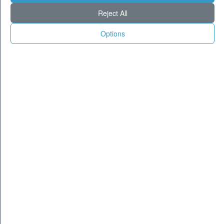
Torino
27
34
Reject All
Genova
27
33
Options
Venezia
27
33
Aosta
22
32
Trento
22
32
Trieste
26
33
Bologna
24
32
Firenze
24
35
Ancona
27
32
Perugia
24
34
L'Aquila
20
33
Bari
28
33
Roma
28
37
Napoli
28
34
Potenza
22
35