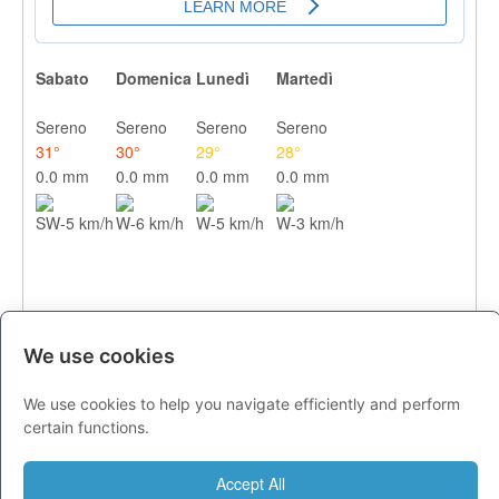
Sabato
Domenica
Lunedì
Martedì
Sereno
Sereno
Sereno
Sereno
31°
30°
29°
28°
0.0 mm
0.0 mm
0.0 mm
0.0 mm
SW-5 km/h
W-6 km/h
W-5 km/h
W-3 km/h
We use cookies
We use cookies to help you navigate efficiently and perform
CITTA
certain functions.
Previsioni - sabato 08 agosto
Accept All
Milano
28
34