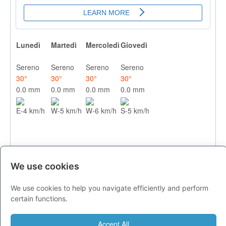
Lunedì
Martedì
Mercoledì
Giovedì
Sereno
Sereno
Sereno
Sereno
30°
30°
30°
30°
0.0 mm
0.0 mm
0.0 mm
0.0 mm
E-4 km/h
W-5 km/h
W-6 km/h
S-5 km/h
We use cookies
We use cookies to help you navigate efficiently and perform
CITTA
certain functions.
Previsioni - lunedì 10 agosto
Accept All