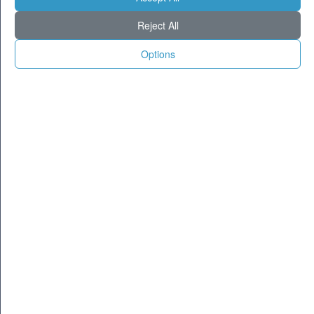
Milano
30
37
Reject All
Torino
27
36
Genova
26
32
Options
Venezia
28
33
Aosta
23
33
Trento
25
34
Trieste
26
31
Bologna
27
36
Firenze
26
37
Ancona
26
32
Perugia
24
35
L'Aquila
22
32
Bari
26
32
Roma
28
38
Napoli
29
35
Potenza
23
34