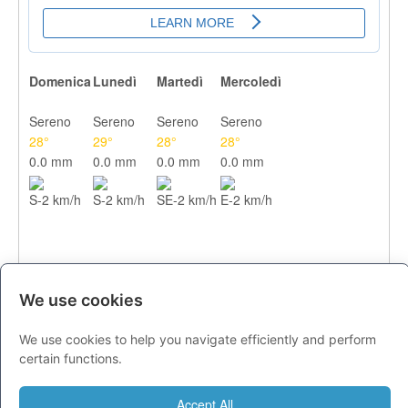
Domenica
Lunedì
Martedì
Mercoledì
Sereno
Sereno
Sereno
Sereno
28°
29°
28°
28°
0.0 mm
0.0 mm
0.0 mm
0.0 mm
S-2 km/h
S-2 km/h
SE-2 km/h
E-2 km/h
We use cookies
We use cookies to help you navigate efficiently and perform
CITTA
certain functions.
Previsioni - domenica 09 agosto
Accept All