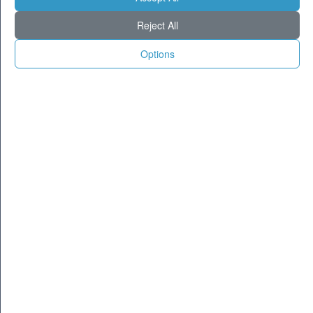
Milano
26
35
Reject All
Torino
24
35
Genova
25
33
Options
Venezia
24
32
Aosta
20
32
Trento
18
34
Trieste
24
32
Bologna
22
34
Firenze
21
37
Ancona
25
30
Perugia
20
34
L'Aquila
19
31
Bari
27
31
Roma
25
38
Napoli
24
36
Potenza
21
32