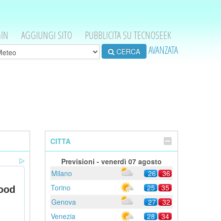
IN
AGGIUNGI SITO
PUBBLICITA SU TECNOSEEK
AVANZATA
CERCA
CITTA
Previsioni - venerdì 07 agosto
Milano
26
36
Torino
25
35
Genova
27
32
Venezia
28
34