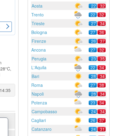
Aosta
22
32
Trento
22
32
Trieste
27
34
Bologna
27
36
Firenze
26
37
Ancona
27
32
Perugia
23
35
n
L'Aquila
22
34
 28°C,
l
Bari
28
34
Roma
27
38
 14:35
Napoli
28
34
Potenza
23
34
Campobasso
24
34
Cagliari
26
37
Catanzaro
24
31