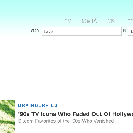
HOME
NOVITÀ
+ VISTI
LOG
CERCA:
IN: