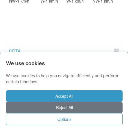
NW-1 km/h
W-1 km/h
W-1 km/h
NW-1 km/h
CITTA
Previsioni - domenica 09 agosto
We use cookies
Milano
29
36
We use cookies to help you navigate efficiently and perform
Torino
26
32
certain functions.
Genova
27
32
Venezia
27
32
Accept All
Aosta
21
28
Reject All
Trento
25
33
Options
Trieste
27
31
Bologna
26
33