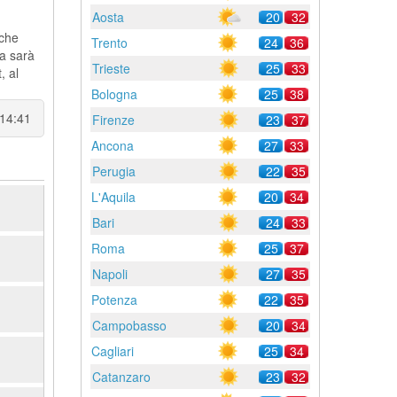
Aosta
20
32
nche
Trento
24
36
ta sarà
Trieste
25
33
, al
Bologna
25
38
 14:41
Firenze
23
37
Ancona
27
33
Perugia
22
35
L'Aquila
20
34
Bari
24
33
Roma
25
37
Napoli
27
35
Potenza
22
35
Campobasso
20
34
Cagliari
25
34
Catanzaro
23
32