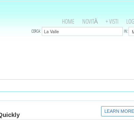
HOME
NOVITÀ
+ VISTI
LOG
CERCA:
IN: