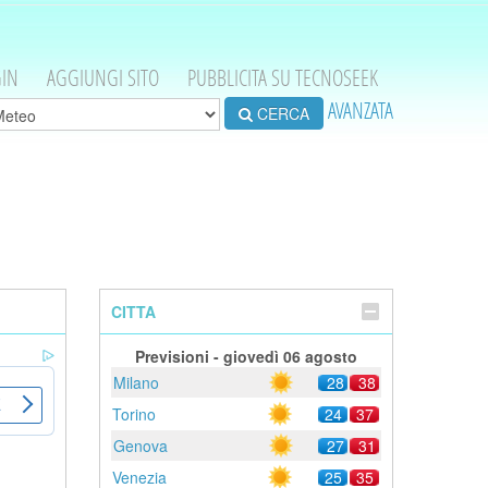
IN
AGGIUNGI SITO
PUBBLICITA SU TECNOSEEK
AVANZATA
CERCA
CITTA
Previsioni - giovedì 06 agosto
Milano
28
38
Torino
24
37
Genova
27
31
Venezia
25
35