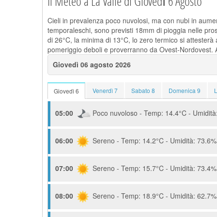
Il Meteo a La Valle di Giovedì 6 Agosto
Cieli in prevalenza poco nuvolosi, ma con nubi in aumen
temporaleschi, sono previsti 18mm di pioggia nelle pro
di 26°C, la minima di 13°C, lo zero termico si attester
pomeriggio deboli e proverranno da Ovest-Nordovest. Al
Giovedì 06 agosto 2026
Venerdì 7
Sabato 8
Domenica 9
Giovedì 6
05:00
Poco nuvoloso - Temp: 14.4°C - Umidità:
06:00
Sereno - Temp: 14.2°C - Umidità: 73.6% 
07:00
Sereno - Temp: 15.7°C - Umidità: 73.4% 
08:00
Sereno - Temp: 18.9°C - Umidità: 62.7% 