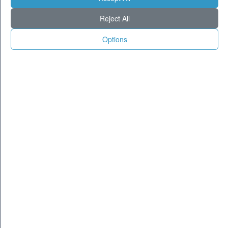
Milano
26
37
Reject All
Torino
22
37
Genova
25
32
Options
Venezia
25
34
Aosta
20
33
Trento
23
35
Trieste
24
32
Bologna
24
36
Firenze
23
37
Ancona
22
32
Perugia
21
35
L'Aquila
20
32
Bari
24
33
Roma
26
39
Napoli
27
35
Potenza
22
33