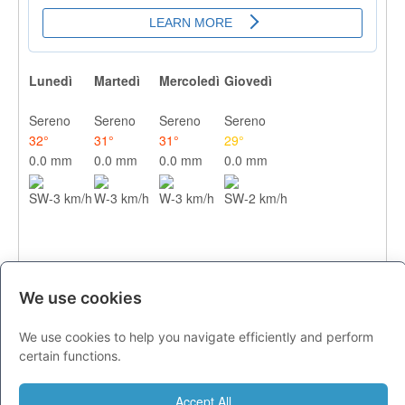
Lunedì
Martedì
Mercoledì
Giovedì
Sereno
Sereno
Sereno
Sereno
32°
31°
31°
29°
0.0 mm
0.0 mm
0.0 mm
0.0 mm
SW-3 km/h
W-3 km/h
W-3 km/h
SW-2 km/h
We use cookies
We use cookies to help you navigate efficiently and perform
CITTA
certain functions.
Previsioni - lunedì 10 agosto
Accept All