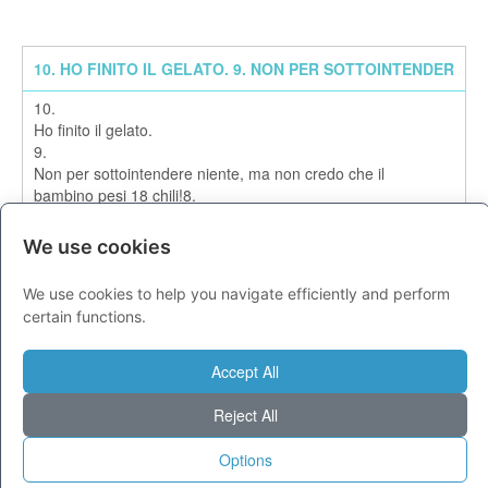
10. HO FINITO IL GELATO. 9. NON PER SOTTOINTENDER
10.
Ho finito il gelato.
9.
Non per sottointendere niente, ma non credo che il
bambino pesi 18 chili!8.
Sai, a guardarla non diresti mai che Nina Moric ha avuto
un bambino. . .
We use cookies
7.
Sono geloso! Perche gli uomini non possono provare le
We use cookies to help you navigate efficiently and perform
gioie del parto?
certain functions.
6.
Gesu. . .
sei piu paffuta del solito oggi.
Accept All
5.
Forse dovremmo chiamare la bambina con il nome della
Reject All
mia segretaria.
6.
Options
Ad un collega in ufficio hanno tolto un calcolo delle