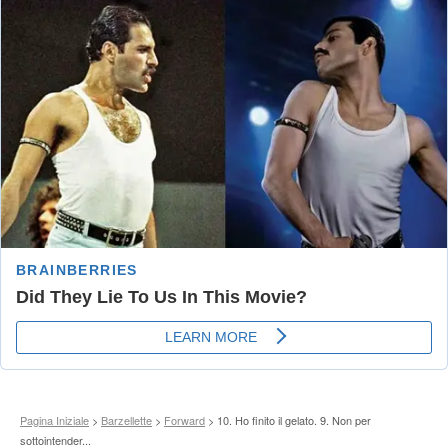
Pagina Iniziale
>
Barzellette
>
Forward
> 10. Ho finito il gelato. 9. Non per
sottointender...