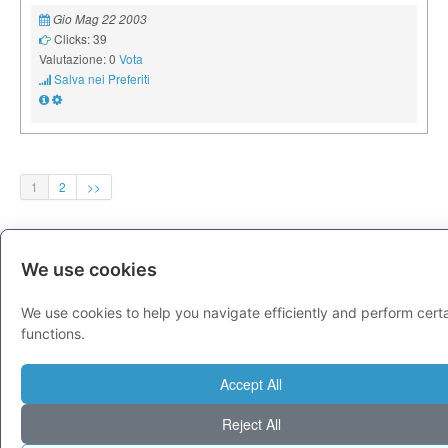
Gio Mag 22 2003
Clicks: 39
Valutazione: 0
Vota
Salva nei Preferiti
1
2
>>
EDITORI DI QUESTA CATEGORIA
We use cookies
We use cookies to help you navigate efficiently and perform cert
Questa Categoria ha bisogno di un editore se sei
functions.
interessato clicca qui
Accept All
Reject All
PUBBLICITÀ