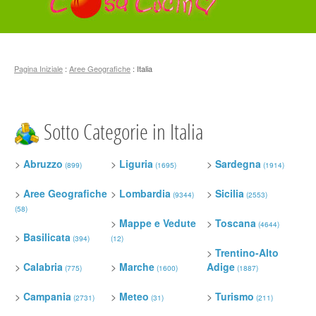
Pagina Iniziale
:
Aree Geografiche
: Italia
Sotto Categorie in Italia
>
Abruzzo
>
Liguria
>
Sardegna
(899)
(1695)
(1914)
>
Aree Geografiche
>
Lombardia
>
Sicilia
(9344)
(2553)
(58)
>
Mappe e Vedute
>
Toscana
(4644)
>
Basilicata
(394)
(12)
>
Trentino-Alto
>
Calabria
>
Marche
Adige
(775)
(1600)
(1887)
>
Campania
>
Meteo
>
Turismo
(2731)
(31)
(211)