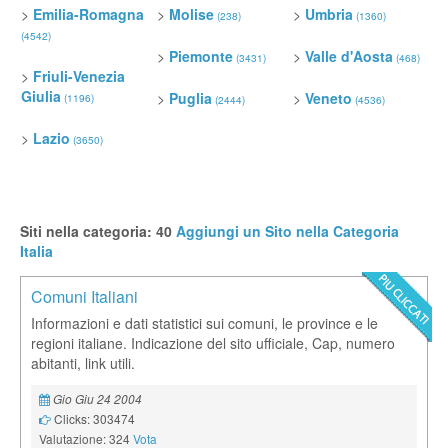
>
Emilia-Romagna
>
Molise
>
Umbria
(238)
(1360)
(4542)
>
Piemonte
>
Valle d'Aosta
(3431)
(468)
>
Friuli-Venezia
Giulia
>
Puglia
>
Veneto
(1196)
(2444)
(4536)
>
Lazio
(3650)
Siti nella categoria: 40
Aggiungi un Sito nella Categoria
Italia
Comuni Italiani
Informazioni e dati statistici sui comuni, le province e le
regioni italiane. Indicazione del sito ufficiale, Cap, numero
abitanti, link utili.
Gio Giu 24 2004
Clicks: 303474
Valutazione: 324
Vota