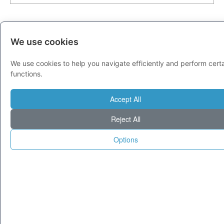
1
2
>>
We use cookies
We use cookies to help you navigate efficiently and perform cert
EDITORI DI QUESTA CATEGORIA
functions.
Questa Categoria ha bisogno di un editore se sei
Accept All
interessato clicca qui
Reject All
Options
PUBBLICITÀ