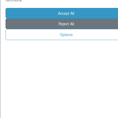
Accept All
Reject All
Options
Popolari
Top categorie
Aree Geografiche
Italia
Lombardia
Aziende e Commercio
Arti e Letteratura
Toscana
Emilia-Romagna