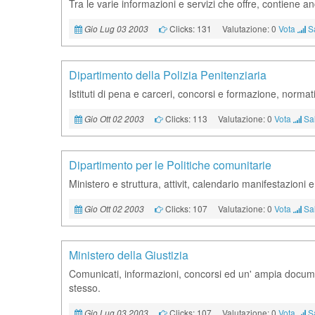
Tra le varie informazioni e servizi che offre, contiene anc
Clicks: 131
Valutazione: 0
Vota
S
Gio Lug 03 2003
Dipartimento della Polizia Penitenziaria
Istituti di pena e carceri, concorsi e formazione, normat
Clicks: 113
Valutazione: 0
Vota
Sal
Gio Ott 02 2003
Dipartimento per le Politiche comunitarie
Ministero e struttura, attivit, calendario manifestazioni
Clicks: 107
Valutazione: 0
Vota
Sal
Gio Ott 02 2003
Ministero della Giustizia
Comunicati, informazioni, concorsi ed un' ampia documen
stesso.
Clicks: 107
Valutazione: 0
Vota
S
Gio Lug 03 2003