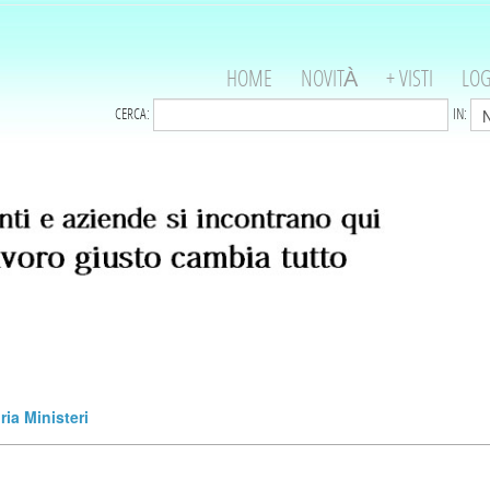
HOME
NOVITÀ
+ VISTI
LOG
CERCA:
IN:
ia Ministeri