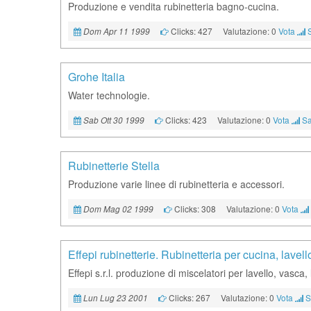
Produzione e vendita rubinetteria bagno-cucina.
Clicks: 427
Valutazione: 0
Vota
Dom Apr 11 1999
Grohe Italia
Water technologie.
Clicks: 423
Valutazione: 0
Vota
Sa
Sab Ott 30 1999
Rubinetterie Stella
Produzione varie linee di rubinetteria e accessori.
Clicks: 308
Valutazione: 0
Vota
Dom Mag 02 1999
Effepi rubinetterie. Rubinetteria per cucina, lavel
Effepi s.r.l. produzione di miscelatori per lavello, va
Clicks: 267
Valutazione: 0
Vota
S
Lun Lug 23 2001