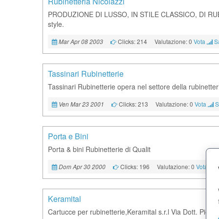
Rubinetteria Nicolazzi
PRODUZIONE DI LUSSO, IN STILE CLASSICO, DI RUB
style.
Clicks: 214
Valutazione: 0
Vota
S
Mar Apr 08 2003
Tassinari Rubinetterie
Tassinari Rubinetterie opera nel settore della rubinetteri
Clicks: 213
Valutazione: 0
Vota
S
Ven Mar 23 2001
Porta e Bini
Porta & bini Rubinetterie di Qualit
Clicks: 196
Valutazione: 0
Vota
Dom Apr 30 2000
Keramital
Cartucce per rubinetterie,Keramital s.r.l Via Dott. Pi