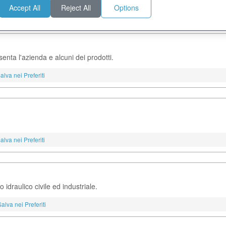
Accept All
Reject All
Options
lva nei Preferiti
senta l'azienda e alcuni dei prodotti.
alva nei Preferiti
alva nei Preferiti
 idraulico civile ed industriale.
Salva nei Preferiti