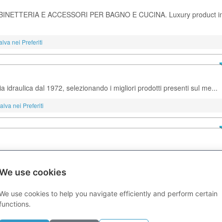
INETTERIA E ACCESSORI PER BAGNO E CUCINA. Luxury product in 
alva nei Preferiti
a idraulica dal 1972, selezionando i migliori prodotti presenti sul me...
alva nei Preferiti
Salva nei Preferiti
We use cookies
We use cookies to help you navigate efficiently and perform certain
functions.
etro Botto, 7 - 13017 QUARONA SESIA (VC) - ITALY