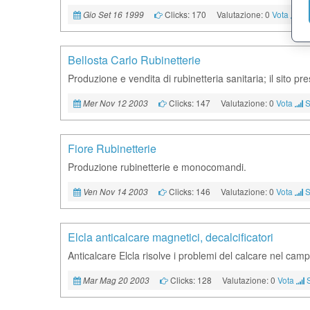
Clicks: 170
Valutazione: 0
Vota
Sa
Gio Set 16 1999
Bellosta Carlo Rubinetterie
Produzione e vendita di rubinetteria sanitaria; il sito pre
Clicks: 147
Valutazione: 0
Vota
S
Mer Nov 12 2003
Fiore Rubinetterie
Produzione rubinetterie e monocomandi.
Clicks: 146
Valutazione: 0
Vota
S
Ven Nov 14 2003
Elcla anticalcare magnetici, decalcificatori
Anticalcare Elcla risolve i problemi del calcare nel campo
Clicks: 128
Valutazione: 0
Vota
Mar Mag 20 2003