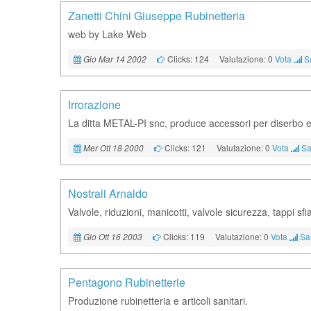
Zanetti Chini Giuseppe Rubinetteria
web by Lake Web
Clicks: 124
Valutazione: 0
Vota
S
Gio Mar 14 2002
Irrorazione
La ditta METAL-PI snc, produce accessori per diserbo e i
Clicks: 121
Valutazione: 0
Vota
Sa
Mer Ott 18 2000
Nostrali Arnaldo
Valvole, riduzioni, manicotti, valvole sicurezza, tappi sfia
Clicks: 119
Valutazione: 0
Vota
Sal
Gio Ott 16 2003
Pentagono Rubinetterie
Produzione rubinetteria e articoli sanitari.