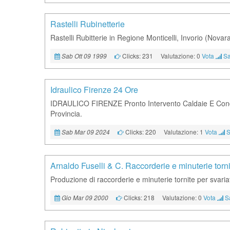
Rastelli Rubinetterie
Rastelli Rubitterie in Regione Monticelli, Invorio (Novara
Clicks: 231
Valutazione: 0
Vota
Sa
Sab Ott 09 1999
Idraulico Firenze 24 Ore
IDRAULICO FIRENZE Pronto Intervento Caldaie E Condiz
Provincia.
Clicks: 220
Valutazione: 1
Vota
S
Sab Mar 09 2024
Arnaldo Fuselli & C. Raccorderie e minuterie torni
Produzione di raccorderie e minuterie tornite per svariati 
Clicks: 218
Valutazione: 0
Vota
S
Gio Mar 09 2000