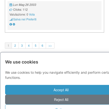
Lun Mag 26 2003
Clicks: 112
Valutazione: 0
Vota
Salva nei Preferiti
1
2
3
4
5
6
>>
We use cookies
EDITORI DI QUESTA CATEGORIA
We use cookies to help you navigate efficiently and perform cert
Graziano
functions.
Accept All
Reject All
PUBBLICITÀ