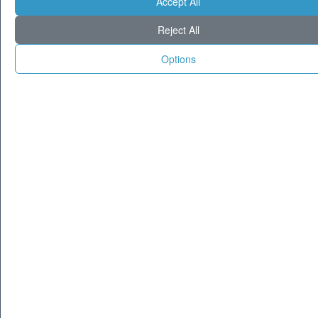
Accept All
Reject All
Options
© 1995-2025 Tecnoseek da 30 anni cataloghiamo il meglio di Internet.