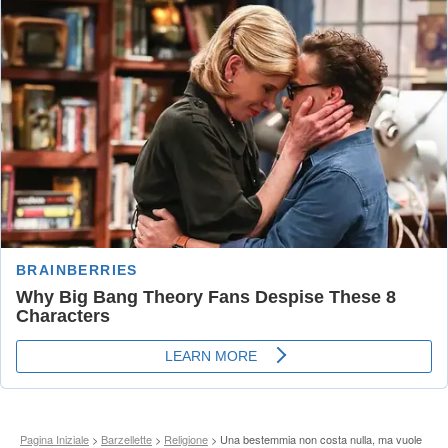
Pagina Iniziale
>
Barzellette
>
Religione
> Una bestemmia non costa nulla, ma vuole