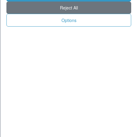
Reject All
PUBBLICITÀ
Options
Più Popolare
Barzelletta Top
Erica in casa sua impugna il coltello, pronta ad
usarlo.
Omar Bello. . .
schvizzzzero?
Erica No! NOVI. . .