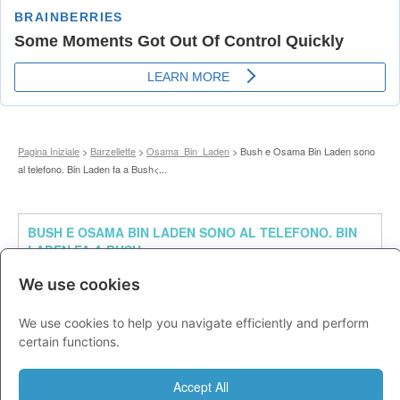
Pagina Iniziale
>
Barzellette
>
Osama_Bin_Laden
> Bush e Osama Bin Laden sono
al telefono. Bin Laden fa a Bush<...
BUSH E OSAMA BIN LADEN SONO AL TELEFONO. BIN
LADEN FA A BUSH<
Bush e Osama Bin Laden sono al telefono.
We use cookies
Bin Laden fa a Bush
Guarda che attacco!!! Bush risponde
We use cookies to help you navigate efficiently and perform
Ed io richiamo un'altra volta. . .
certain functions.
<< Precedente
|73|
Successiva >>
Barzelletta a Caso
Accept All