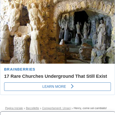
Pagina Iniziale
>
Barzellette
>
Comportamenti_Umani
> Henry, come sei cambiato!
Eri tanto alto, e adesso sei cosi basso! Eri ...