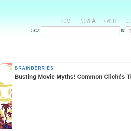
HOME
NOVITÀ
+ VISTI
LOG
CERCA:
IN: