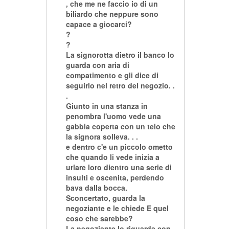
, che me ne faccio io di un
biliardo che neppure sono
capace a giocarci?
?
?
La signorotta dietro il banco lo
guarda con aria di
compatimento e gli dice di
seguirlo nel retro del negozio. .
.
Giunto in una stanza in
penombra l'uomo vede una
gabbia coperta con un telo che
la signora solleva. . .
e dentro c'e un piccolo ometto
che quando li vede inizia a
urlare loro dientro una serie di
insulti e oscenita, perdendo
bava dalla bocca.
Sconcertato, guarda la
negoziante e le chiede E quel
coso che sarebbe?
La negoziante lo riguarda con