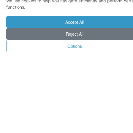
We use cookies to help you navigate efficiently and perform cert
functions.
Accept All
Reject All
© 1995-2025 Tecnoseek da 30 anni cataloghiamo il meglio di Internet.
Options