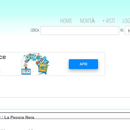
HOME
NOVITÀ
+ VISTI
LOG
CERCA:
IN:
i
: La Pecora Nera