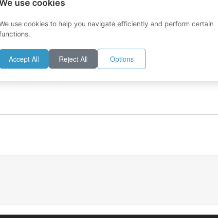
We use cookies
We use cookies to help you navigate efficiently and perform certain
functions.
 di Andrea Valente.
Accept All
Reject All
Options
ora Nera