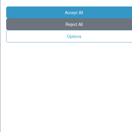
Accept All
Reject All
© 1995-2025 Tecnoseek da 30 anni cataloghiamo il meglio di Internet.
Options