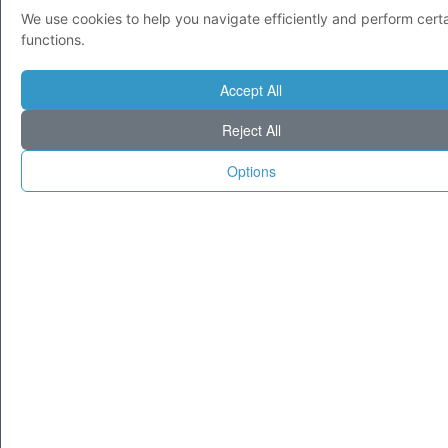
Lazio
We use cookies to help you navigate efficiently and perform cert
functions.
Computer e Internet
Accept All
Reject All
Options
© 1995-2025 Tecnoseek da 30 anni cataloghiamo il meglio di Internet.